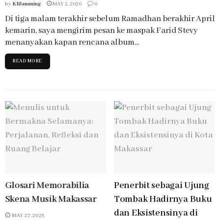
by
KBJamming
MAY 2, 2026
0
Di tiga malam terakhir sebelum Ramadhan berakhir April
kemarin, saya mengirim pesan ke maspak Farid Stevy
menanyakan kapan rencana album...
READ MORE
Glosari Memorabilia
Penerbit sebagai Ujung
Skena Musik Makassar
Tombak Hadirnya Buku
dan Eksistensinya di
MAY 27, 2025