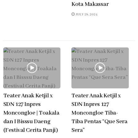
Kota Makassar
JULY 28, 2024
Teater Anak Ketjil x
Teater Anak Ketjil x
SDN 127 Inpres
SDN Inpres 127
Moncongloe | Toakala
Moncongloe Tiba-
dan I Bisssu Daeng
Tiba Pentas “Que Sera
(Festival Cerita Panji)
Sera”