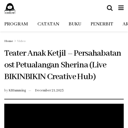
PROGRAM
CATATAN
BUKU
PENERBIT
A
Home
Video
Teater Anak Ketjil – Persahabatan
ost Petualangan Sherina (Live
BIKINBIKIN Creative Hub)
by
KBJamming
December 21, 2023