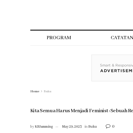
PROGRAM
CATATA
Home
Buku
Kita Semua Harus Menjadi Feminist : Sebuah R
0
by
KBJamming
May 29, 2023
in
Buku