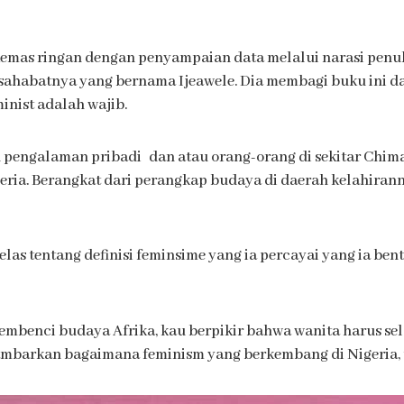
emas ringan dengan penyampaian data melalui narasi penulis
habatnya yang bernama Ijeawele. Dia membagi buku ini dal
nist adalah wajib.
n pengalaman pribadi dan atau orang-orang di sekitar Chima
geria. Berangkat dari perangkap budaya di daerah kelahira
s tentang definisi feminsime yang ia percayai yang ia bent
embenci budaya Afrika, kau berpikir bahwa wanita harus se
ambarkan bagaimana feminism yang berkembang di Nigeria, t