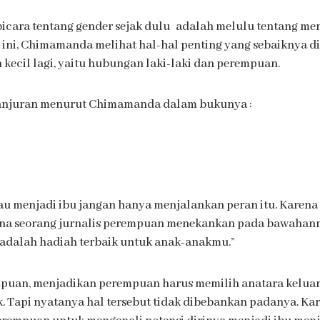
icara tentang gender sejak dulu adalah melulu tentang me
 ini, Chimamanda melihat hal-hal penting yang sebaiknya d
h kecil lagi, yaitu hubungan laki-laki dan perempuan.
5 anjuran menurut Chimamanda dalam bukunya :
atau menjadi ibu jangan hanya menjalankan peran itu. Karen
na seorang jurnalis perempuan menekankan pada bawahann
 adalah hadiah terbaik untuk anak-anakmu.”
uan, menjadikan perempuan harus memilih anatara keluarga 
k. Tapi nyatanya hal tersebut tidak dibebankan padanya. K